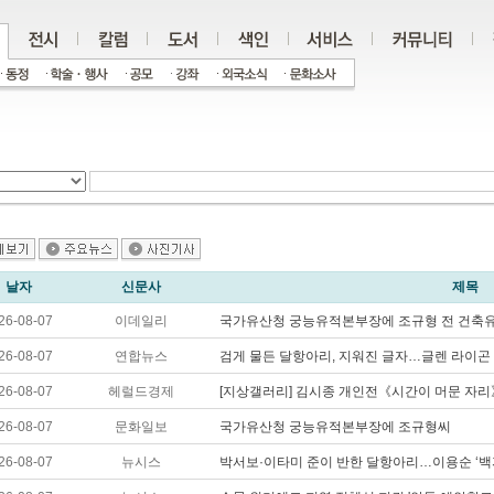
날자
신문사
제목
26-08-07
이데일리
국가유산청 궁능유적본부장에 조규형 전 건축
26-08-07
연합뉴스
검게 물든 달항아리, 지워진 글자…글렌 라이곤
26-08-07
헤럴드경제
[지상갤러리] 김시종 개인전《시간이 머문 자리
26-08-07
문화일보
국가유산청 궁능유적본부장에 조규형씨
26-08-07
뉴시스
박서보·이타미 준이 반한 달항아리…이용순 ‘백