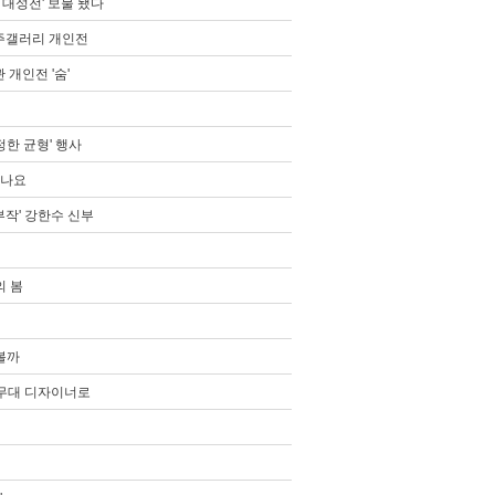
 대성전' 보물 됐다
제주갤러리 개인전
개인전 '숨'
한 균형' 행사
있나요
작' 강한수 신부
의 봄
볼까
 무대 디자이너로