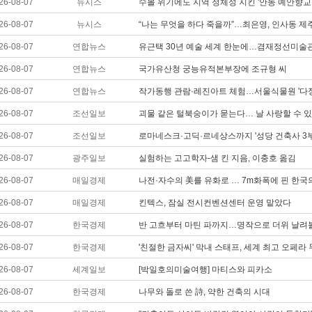
26-08-07
뉴시스
수몰 위기에도 지역 정체성 지킨 '안동 예안향교
26-08-07
뉴시스
“나는 무엇을 하다 죽을까”…최은영, 인사동 
26-08-07
연합뉴스
유근택 30년 예술 세계 한눈에…겸재정선미술관 
26-08-07
연합뉴스
국가유산청 궁능유적본부장에 조규형 씨
26-08-07
연합뉴스
작가동행 관람·레진아트 체험…서울식물원 '다정
26-08-07
조선일보
괴물 같은 털북숭이가 묻는다… 날 사랑할 수 
26-08-07
조선일보
로마네스크·고딕·르네상스까지 '성당 건축사 3부
26-08-07
광주일보
실험하는 고고학자-샘 킨 지음, 이충호 옮김
26-08-07
매일경제
나전·자수의 美를 유화로 … 7m화폭에 핀 한국
26-08-07
매일경제
킨텍스, 잠실 전시컨벤션센터 운영 맡았다
26-08-07
한국경제
반 고흐부터 마틴 파까지…명작으로 더위 날려
26-08-07
한국경제
'친절한 금자씨' 막내 스태프, 세계 최고 오페라
26-08-07
세계일보
[박일호의미술여행] 마티스와 피카소
26-08-07
한국경제
나무와 돌로 쓴 詩, 약한 건축의 시대