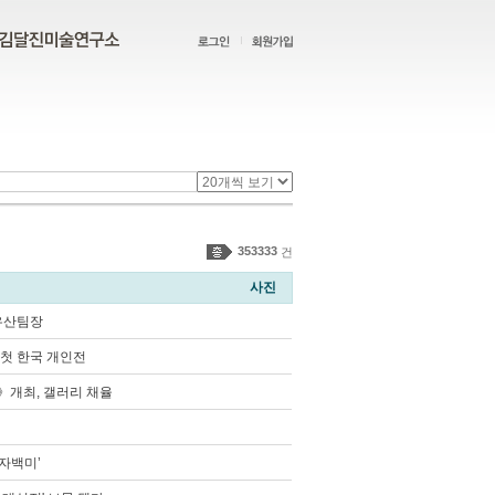
353333
건
사진
유산팀장
 첫 한국 개인전
》개최, 갤러리 채율
자백미’