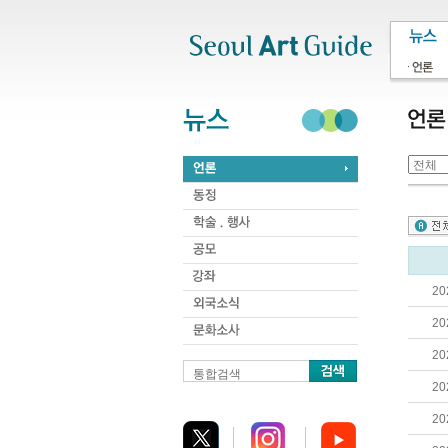
주메뉴
서브메뉴
본문바로가기
하단
20
20
20
통합검색
20
20