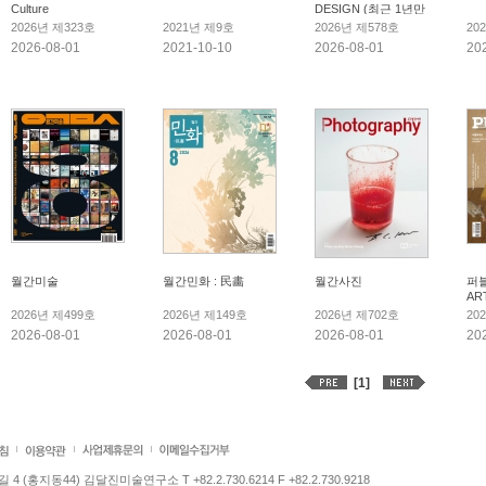
Culture
DESIGN (최근 1년만
보관)
2026년 제323호
2021년 제9호
2026년 제578호
20
2026-08-01
2021-10-10
2026-08-01
20
월간미술
월간민화 : 民畵
월간사진
퍼블
AR
2026년 제499호
2026년 제149호
2026년 제702호
20
2026-08-01
2026-08-01
2026-08-01
20
[1]
 (홍지동44) 김달진미술연구소 T +82.2.730.6214 F +82.2.730.9218