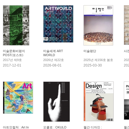
미술문화비평지
미술세계 ART
미술평단
사
POST(포스트)
WORLD
2017년 제9호
2026년 제22호
2025년 제156호 봄호
20
2017-12-01
2026-08-01
2025-03-30
20
아트인컬처 : Art In
오큘로 : OKULO
월간 디자인 :
월