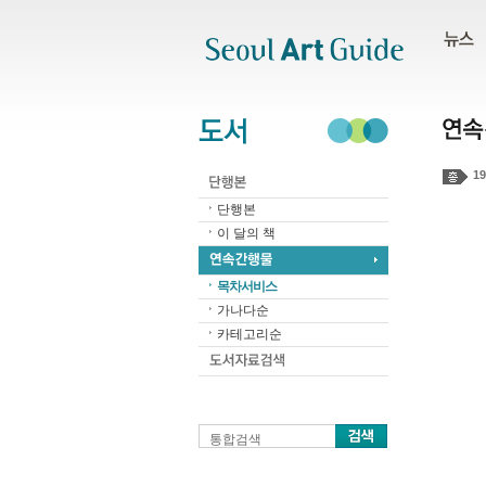
주메뉴
서브메뉴
본문바로가기
하단
19
단행본
이 달의 책
목차서비스
가나다순
카테고리순
통합검색