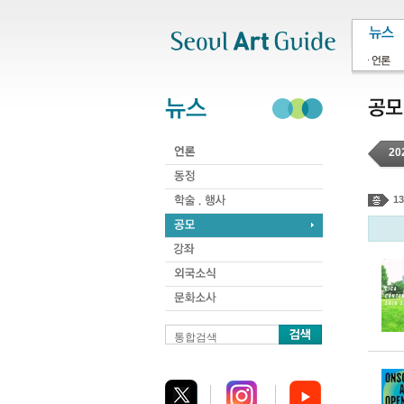
주메뉴
서브메뉴
본문바로가기
하단
20
13
통합검색