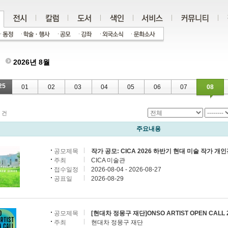
2026년 8월
25
01
02
03
04
05
06
07
08
건
주요내용
공모제목
작가 공모: CICA 2026 하반기 현대 미술 작가 개
주최
CICA 미술관
접수일정
2026-08-04 - 2026-08-27
공표일
2026-08-29
공모제목
[현대차 정몽구 재단]ONSO ARTIST OPEN CALL 
주최
현대차 정몽구 재단