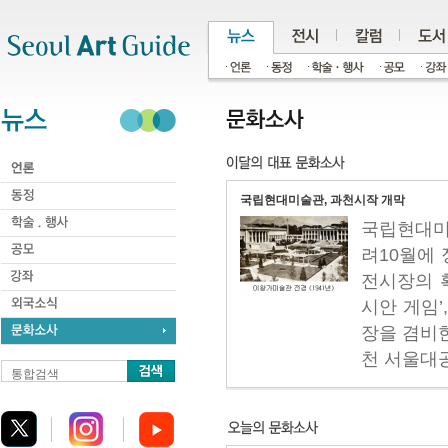
주메뉴
서브메뉴
본문바로가기
하단
국립현대미술관, 과천시작 개막
국립현대미
려10월에 
전시장의 확
시안 게임’
장을 겸비한
천 서울대공.
통합검색