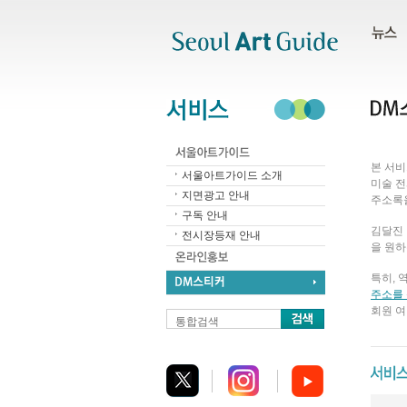
주메뉴
서브메뉴
본문바로가기
하단
본 서
서울아트가이드 소개
미술 전
지면광고 안내
주소록
구독 안내
김달진
전시장등재 안내
을 원하
특히, 
주소를 
회원 여
통합검색