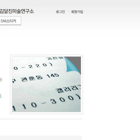
계
송
된