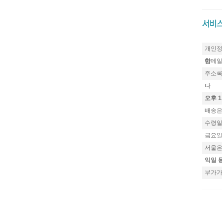
개인정
함
이메일
주소록
다
오후 
배송은
수령일
금요일
서울은
익일 
부가가