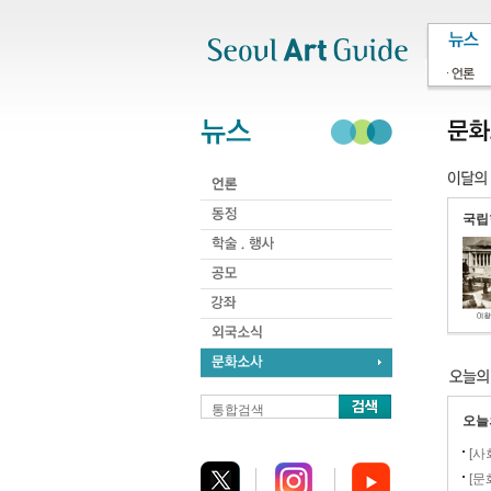
주메뉴
서브메뉴
본문바로가기
하단
국립
통합검색
오늘의
[사
[문