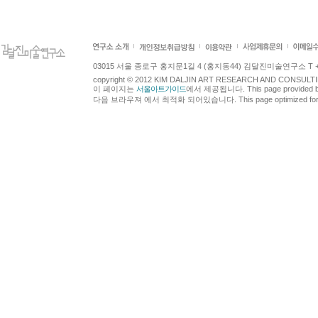
03015 서울 종로구 홍지문1길 4 (홍지동44) 김달진미술연구소 T +82.2.7
copyright © 2012 KIM DALJIN ART RESEARCH AND CONSULTING.
이 페이지는
서울아트가이드
에서 제공됩니다. This page provided 
다음 브라우져 에서 최적화 되어있습니다. This page optimized for t