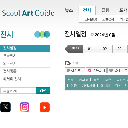
주메뉴
서브메뉴
본문바로가기
하단
2024년 6월
2023
01
02
03
0
건
전체
인사동
북촌
서촌
광화문∙
성동
기타/서울
헤이리
경기ㆍ인
통합검색