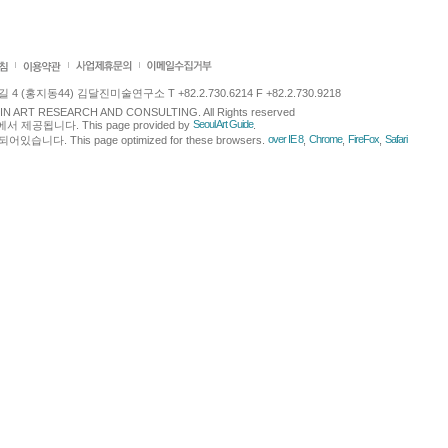
 (홍지동44) 김달진미술연구소 T +82.2.730.6214 F +82.2.730.9218
LJIN ART RESEARCH AND CONSULTING. All Rights reserved
Seoul Art Guide
에서 제공됩니다. This page provided by
.
over IE 8
Chrome
FireFox
Safari
다. This page optimized for these browsers.
,
,
,