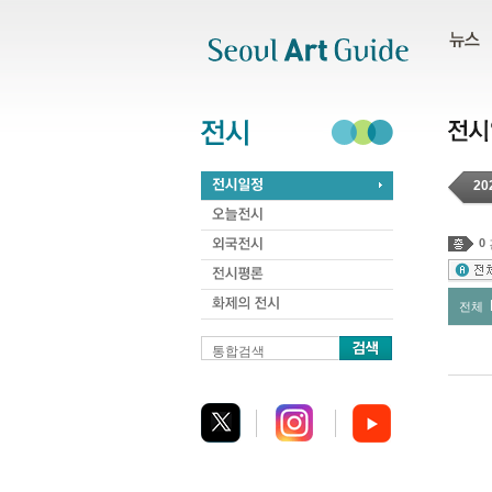
주메뉴
서브메뉴
본문바로가기
하단
20
0
전체
통합검색