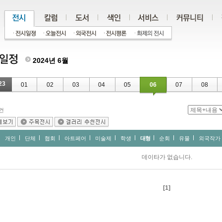
2024년 6월
23
01
02
03
04
05
06
07
08
건
개인
단체
협회
아트페어
미술제
학생
대형
순회
유물
외국작가
데이타가 없습니다.
[1]