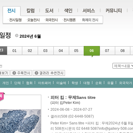
2024년 6월
23
01
02
03
04
05
06
07
08
건
개인
단체
협회
아트페어
미술제
학생
대형
순회
유물
외국작가
피터 킴 : 무제Sans titre
(피터 킴Peter Kim)
2024-06-08 ~ 2024-07-27
갤러리508 (02-6448-5087)
Peter Kim< Sans titre >피터 킴 : 무제2024년 
리 508전시문의 02 6448 5087info@gallery-508.c