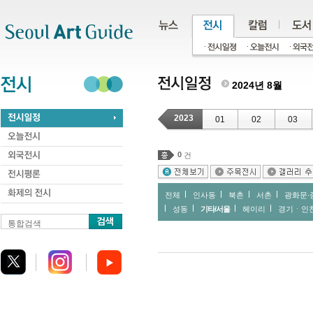
주메뉴
서브메뉴
본문바로가기
하단
2024년 8월
2023
01
02
03
0
건
전체
인사동
북촌
서촌
광화문∙
성동
기타/서울
헤이리
경기ㆍ인
통합검색