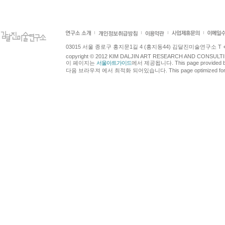
03015 서울 종로구 홍지문1길 4 (홍지동44) 김달진미술연구소 T +82.2.7
copyright © 2012 KIM DALJIN ART RESEARCH AND CONSULTING.
이 페이지는
서울아트가이드
에서 제공됩니다. This page provided 
다음 브라우져 에서 최적화 되어있습니다. This page optimized for t