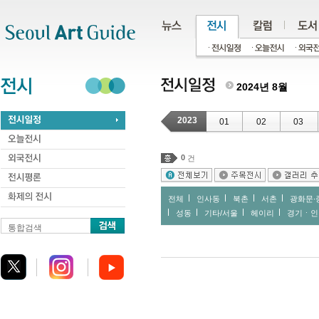
주메뉴
서브메뉴
본문바로가기
하단
2024년 8월
2023
01
02
03
0
건
전체
인사동
북촌
서촌
광화문∙
성동
기타/서울
헤이리
경기ㆍ인
통합검색