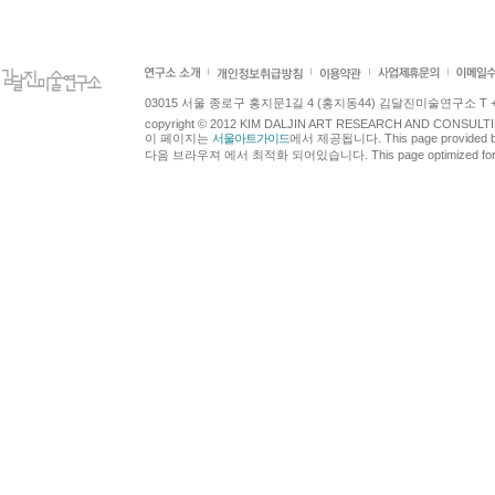
03015 서울 종로구 홍지문1길 4 (홍지동44) 김달진미술연구소 T +82.2.7
copyright © 2012 KIM DALJIN ART RESEARCH AND CONSULTING.
이 페이지는
서울아트가이드
에서 제공됩니다. This page provided 
다음 브라우져 에서 최적화 되어있습니다. This page optimized for t