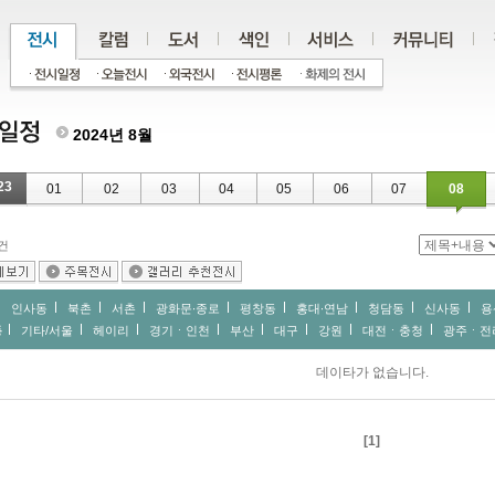
2024년 8월
23
01
02
03
04
05
06
07
08
건
인사동
북촌
서촌
광화문∙종로
평창동
홍대∙연남
청담동
신사동
용
동
기타/서울
헤이리
경기ㆍ인천
부산
대구
강원
대전ㆍ충청
광주ㆍ전
데이타가 없습니다.
[1]