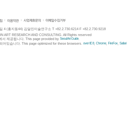
 (홍지동44) 김달진미술연구소 T +82.2.730.6214 F +82.2.730.9218
LJIN ART RESEARCH AND CONSULTING. All Rights reserved
Seoul Art Guide
에서 제공됩니다. This page provided by
.
over IE 8
Chrome
FireFox
Safari
다. This page optimized for these browsers.
,
,
,