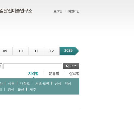
2025
09
10
11
12
산
성북
대학로
서초∙도곡
삼성ㆍ역삼
라
경상ㆍ울산
제주