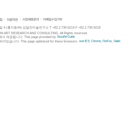
 (홍지동44) 김달진미술연구소 T +82.2.730.6214 F +82.2.730.9218
LJIN ART RESEARCH AND CONSULTING. All Rights reserved
Seoul Art Guide
에서 제공됩니다. This page provided by
.
over IE 8
Chrome
FireFox
Safari
다. This page optimized for these browsers.
,
,
,