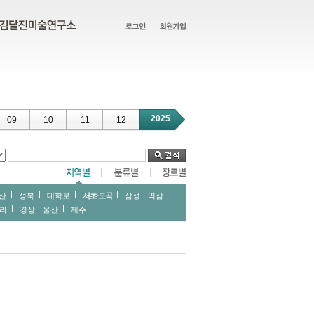
2025
09
10
11
12
산
성북
대학로
서초∙도곡
삼성ㆍ역삼
라
경상ㆍ울산
제주