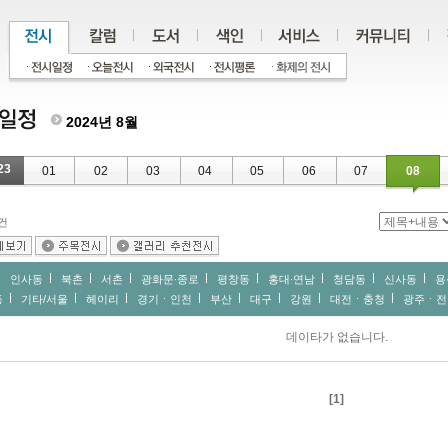
2024년 8월
23
01
02
03
04
05
06
07
08
건
인사동
북촌
서촌
광화문∙종로
평창동
홍대∙연남
청담동
신사동
용
동
기타/서울
헤이리
경기ㆍ인천
부산
대구
강원
대전ㆍ충청
광주ㆍ전
데이타가 없습니다.
[1]