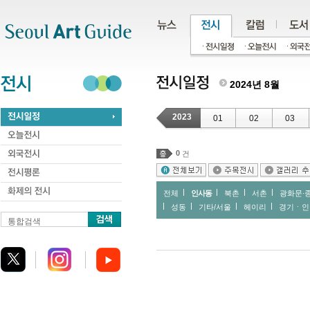
주메뉴
서브메뉴
본문바로가기
하단
2024년 8월
2023
01
02
03
0
건
전체
인사동
북촌
서촌
광화문∙
성동
기타/서울
헤이리
경기ㆍ인
통합검색