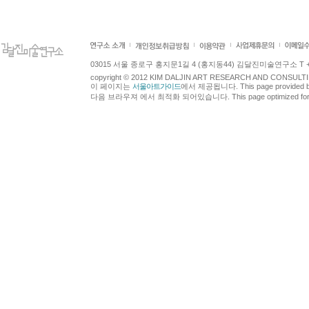
03015 서울 종로구 홍지문1길 4 (홍지동44) 김달진미술연구소 T +82.2.7
copyright © 2012 KIM DALJIN ART RESEARCH AND CONSULTING.
이 페이지는
서울아트가이드
에서 제공됩니다. This page provided 
다음 브라우져 에서 최적화 되어있습니다. This page optimized for t