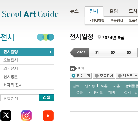
주메뉴
서브메뉴
본문바로가기
하단
2024년 8월
2023
01
02
03
0
건
전체
인사동
북촌
서촌
광화문∙
성동
기타/서울
헤이리
경기ㆍ인
통합검색