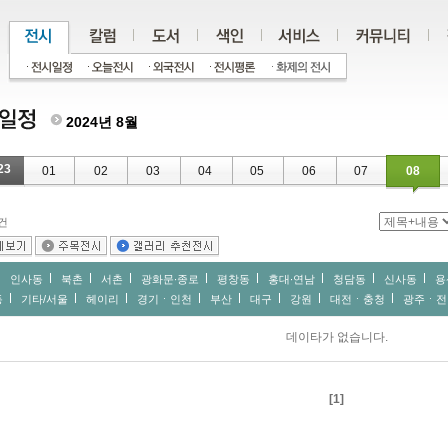
2024년 8월
23
01
02
03
04
05
06
07
08
건
인사동
북촌
서촌
광화문∙종로
평창동
홍대∙연남
청담동
신사동
용
동
기타/서울
헤이리
경기ㆍ인천
부산
대구
강원
대전ㆍ충청
광주ㆍ전
데이타가 없습니다.
[1]