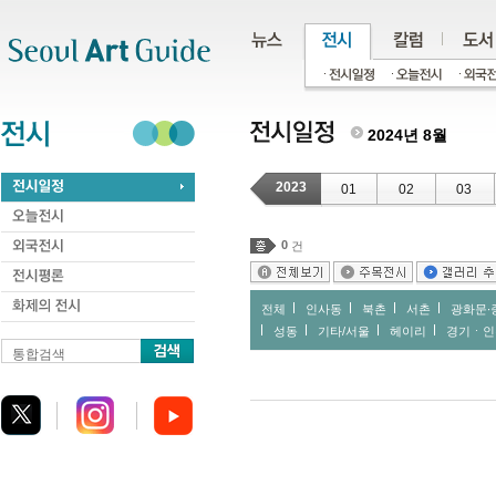
주메뉴
서브메뉴
본문바로가기
하단
2024년 8월
2023
01
02
03
0
건
전체
인사동
북촌
서촌
광화문∙
성동
기타/서울
헤이리
경기ㆍ인
통합검색