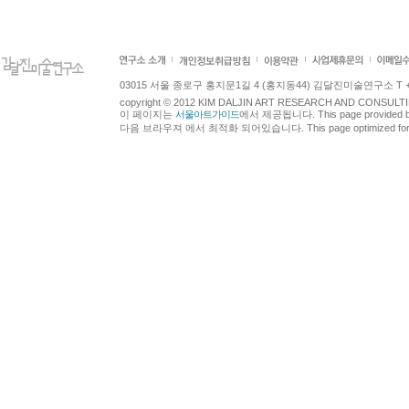
03015 서울 종로구 홍지문1길 4 (홍지동44) 김달진미술연구소 T +82.2.7
copyright © 2012 KIM DALJIN ART RESEARCH AND CONSULTING.
이 페이지는
서울아트가이드
에서 제공됩니다. This page provided 
다음 브라우져 에서 최적화 되어있습니다. This page optimized for t