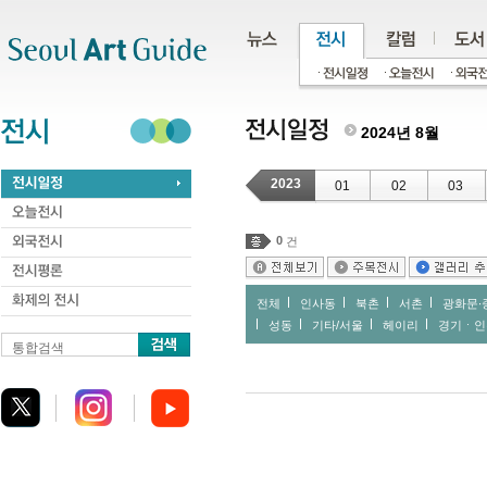
주메뉴
서브메뉴
본문바로가기
하단
2024년 8월
2023
01
02
03
0
건
전체
인사동
북촌
서촌
광화문∙
성동
기타/서울
헤이리
경기ㆍ인
통합검색