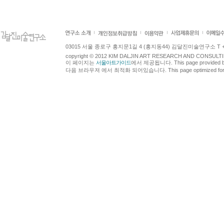
03015 서울 종로구 홍지문1길 4 (홍지동44) 김달진미술연구소 T +82.2.7
copyright © 2012 KIM DALJIN ART RESEARCH AND CONSULTING.
이 페이지는
서울아트가이드
에서 제공됩니다. This page provided 
다음 브라우져 에서 최적화 되어있습니다. This page optimized for t