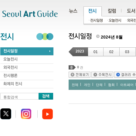
주메뉴
서브메뉴
본문바로가기
하단
2024년 8월
2023
01
02
03
0
건
전체
개인
단체
협회
아트페어
통합검색