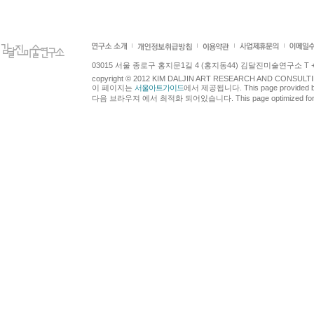
03015 서울 종로구 홍지문1길 4 (홍지동44) 김달진미술연구소 T +82.2.7
copyright © 2012 KIM DALJIN ART RESEARCH AND CONSULTING.
이 페이지는
서울아트가이드
에서 제공됩니다. This page provided 
다음 브라우져 에서 최적화 되어있습니다. This page optimized for t