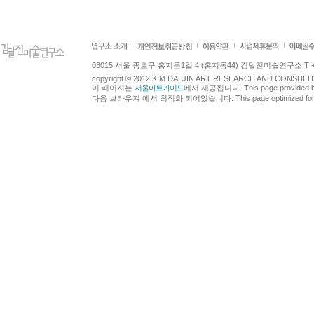
03015 서울 종로구 홍지문1길 4 (홍지동44) 김달진미술연구소 T +82.2.7
copyright © 2012 KIM DALJIN ART RESEARCH AND CONSULTING.
이 페이지는
서울아트가이드
에서 제공됩니다. This page provided 
다음 브라우져 에서 최적화 되어있습니다. This page optimized for t