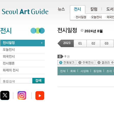
주메뉴
서브메뉴
본문바로가기
하단
2024년 8월
2023
01
02
03
0
건
전체
회화
서양화
동양화
조각
통합검색