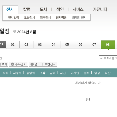
2024년 8월
23
01
02
03
04
05
06
07
08
건
회화
서양화
동양화
조각
공예
사진
디자인
설치
영상
복합
데이타가 없습니다.
[1]