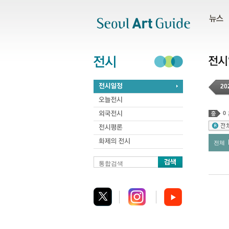
주메뉴
서브메뉴
본문바로가기
하단
20
0
전체
통합검색