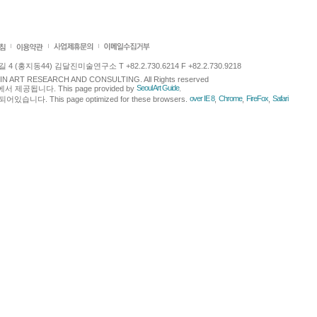
 (홍지동44) 김달진미술연구소 T +82.2.730.6214 F +82.2.730.9218
LJIN ART RESEARCH AND CONSULTING. All Rights reserved
Seoul Art Guide
에서 제공됩니다. This page provided by
.
over IE 8
Chrome
FireFox
Safari
다. This page optimized for these browsers.
,
,
,