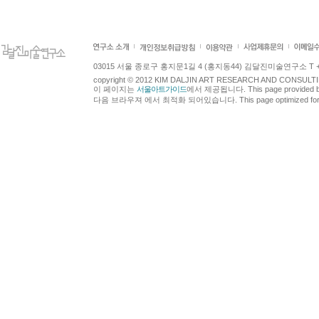
03015 서울 종로구 홍지문1길 4 (홍지동44) 김달진미술연구소 T +82.2.7
copyright © 2012 KIM DALJIN ART RESEARCH AND CONSULTING.
이 페이지는
서울아트가이드
에서 제공됩니다. This page provided 
다음 브라우져 에서 최적화 되어있습니다. This page optimized for t