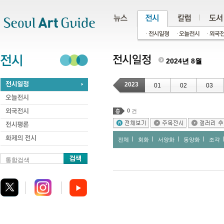
주메뉴
서브메뉴
본문바로가기
하단
2024년 8월
2023
01
02
03
0
건
전체
회화
서양화
동양화
조각
통합검색