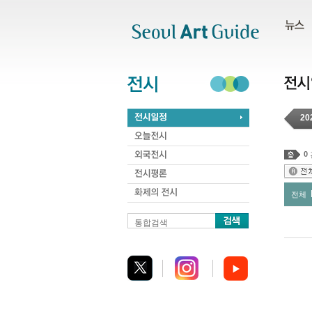
주메뉴
서브메뉴
본문바로가기
하단
20
0
전체
통합검색