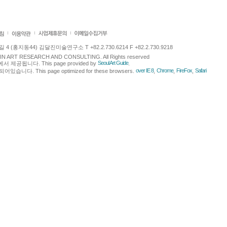
 (홍지동44) 김달진미술연구소 T +82.2.730.6214 F +82.2.730.9218
LJIN ART RESEARCH AND CONSULTING. All Rights reserved
Seoul Art Guide
에서 제공됩니다. This page provided by
.
over IE 8
Chrome
FireFox
Safari
다. This page optimized for these browsers.
,
,
,