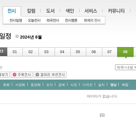
2024년 8월
23
01
02
03
04
05
06
07
08
건
회화
서양화
동양화
조각
공예
사진
디자인
설치
영상
복합
데이타가 없습니다.
[1]