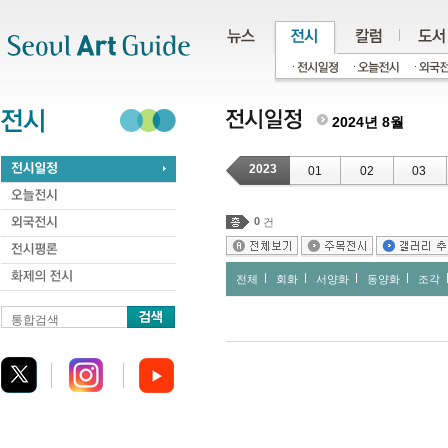
주메뉴
서브메뉴
본문바로가기
하단
2024년 8월
2023
01
02
03
0
건
전체
회화
서양화
동양화
조각
통합검색