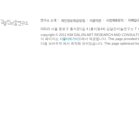
03015 서울 종로구 홍지문1길 4 (홍지동44) 김달진미술연구소 T +82.2.7
copyright © 2012 KIM DALJIN ART RESEARCH AND CONSULTING.
이 페이지는
서울아트가이드
에서 제공됩니다. This page provided 
다음 브라우져 에서 최적화 되어있습니다. This page optimized for t