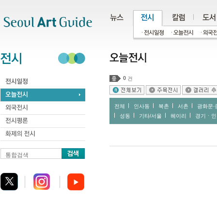
주메뉴
서브메뉴
본문바로가기
하단
0
건
전체
인사동
북촌
서촌
광화문∙
성동
기타/서울
헤이리
경기ㆍ인
통합검색