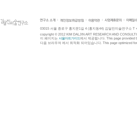
03015 서울 종로구 홍지문1길 4 (홍지동44) 김달진미술연구소 T +82.2.7
copyright © 2012 KIM DALJIN ART RESEARCH AND CONSULTING.
이 페이지는
서울아트가이드
에서 제공됩니다. This page provided 
다음 브라우져 에서 최적화 되어있습니다. This page optimized for t