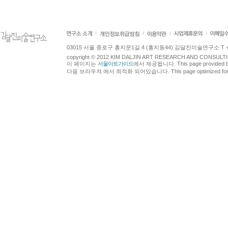
03015 서울 종로구 홍지문1길 4 (홍지동44) 김달진미술연구소 T +82.2.7
copyright © 2012 KIM DALJIN ART RESEARCH AND CONSULTING.
이 페이지는
서울아트가이드
에서 제공됩니다. This page provided 
다음 브라우져 에서 최적화 되어있습니다. This page optimized for t