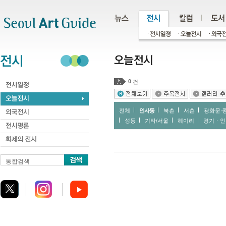
주메뉴
서브메뉴
본문바로가기
하단
0
건
전체
인사동
북촌
서촌
광화문∙
성동
기타/서울
헤이리
경기ㆍ인
통합검색