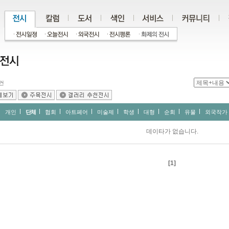
건
개인
단체
협회
아트페어
미술제
학생
대형
순회
유물
외국작가
데이타가 없습니다.
[1]