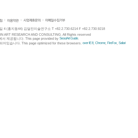
 (홍지동44) 김달진미술연구소 T +82.2.730.6214 F +82.2.730.9218
LJIN ART RESEARCH AND CONSULTING. All Rights reserved
Seoul Art Guide
에서 제공됩니다. This page provided by
.
over IE 8
Chrome
FireFox
Safari
다. This page optimized for these browsers.
,
,
,