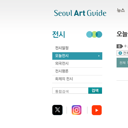
주메뉴
서브메뉴
본문바로가기
하단
0
전체
통합검색