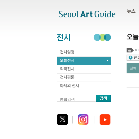
주메뉴
서브메뉴
본문바로가기
하단
0
전체
통합검색