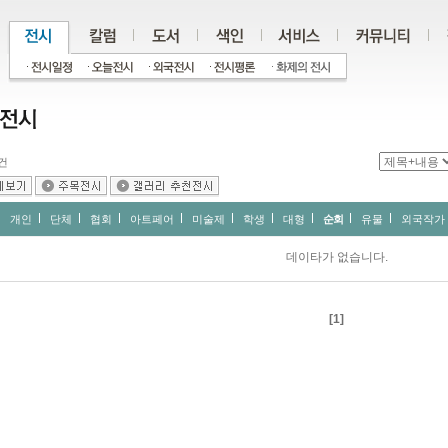
건
개인
단체
협회
아트페어
미술제
학생
대형
순회
유물
외국작가
데이타가 없습니다.
[1]