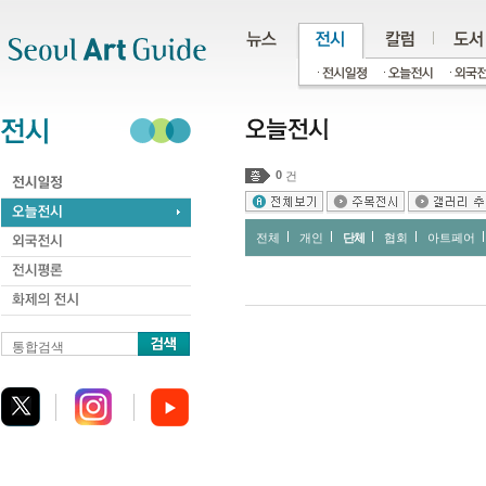
주메뉴
서브메뉴
본문바로가기
하단
0
건
전체
개인
단체
협회
아트페어
통합검색