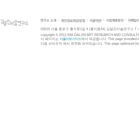
03015 서울 종로구 홍지문1길 4 (홍지동44) 김달진미술연구소 T +82.2.7
copyright © 2012 KIM DALJIN ART RESEARCH AND CONSULTING.
이 페이지는
서울아트가이드
에서 제공됩니다. This page provided 
다음 브라우져 에서 최적화 되어있습니다. This page optimized for t