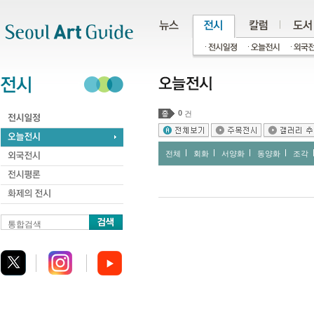
주메뉴
서브메뉴
본문바로가기
하단
0
건
전체
회화
서양화
동양화
조각
통합검색