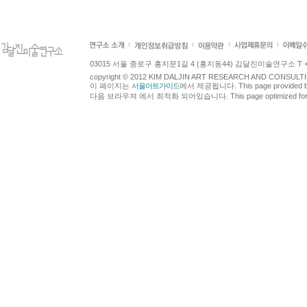
03015 서울 종로구 홍지문1길 4 (홍지동44) 김달진미술연구소 T +82.2.7
copyright © 2012 KIM DALJIN ART RESEARCH AND CONSULTING.
이 페이지는
서울아트가이드
에서 제공됩니다. This page provided 
다음 브라우져 에서 최적화 되어있습니다. This page optimized for t