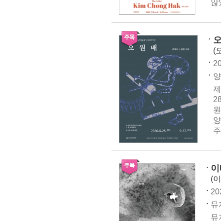
않
오
(
20
양
제
2
원
양
주
이
(이
20
뮤지
뮤