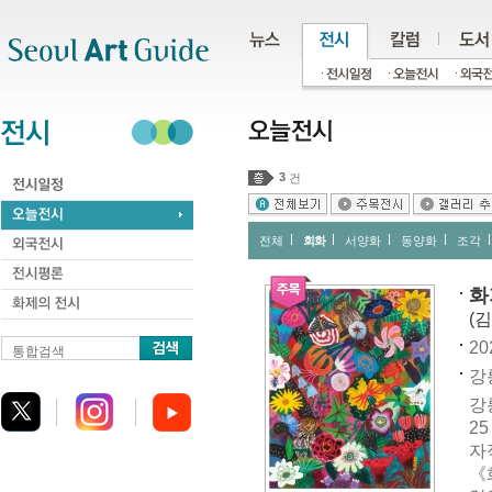
주메뉴
서브메뉴
본문바로가기
하단
3
건
전체
회화
서양화
동양화
조각
화
(
20
통합검색
강릉
강
2
자
《