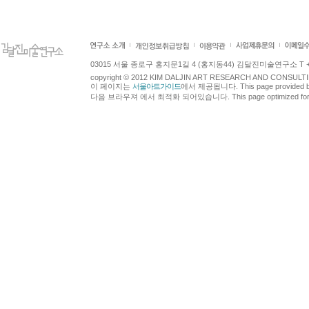
03015 서울 종로구 홍지문1길 4 (홍지동44) 김달진미술연구소 T +82.2.7
copyright © 2012 KIM DALJIN ART RESEARCH AND CONSULTING.
이 페이지는
서울아트가이드
에서 제공됩니다. This page provided 
다음 브라우져 에서 최적화 되어있습니다. This page optimized for t