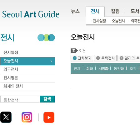
주메뉴
서브메뉴
본문바로가기
하단
0
건
전체
회화
서양화
동양화
조각
통합검색