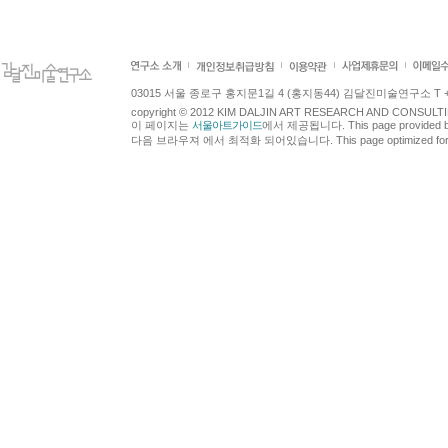
03015 서울 종로구 홍지문1길 4 (홍지동44) 김달진미술연구소 T +82.2.7
copyright © 2012 KIM DALJIN ART RESEARCH AND CONSULTING.
이 페이지는
서울아트가이드
에서 제공됩니다. This page provided 
다음 브라우져 에서 최적화 되어있습니다. This page optimized for t