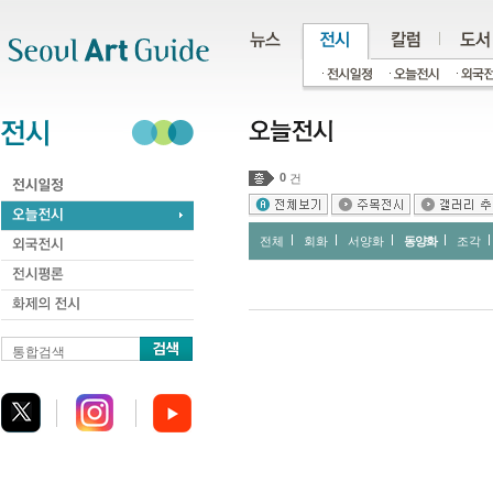
주메뉴
서브메뉴
본문바로가기
하단
0
건
전체
회화
서양화
동양화
조각
통합검색