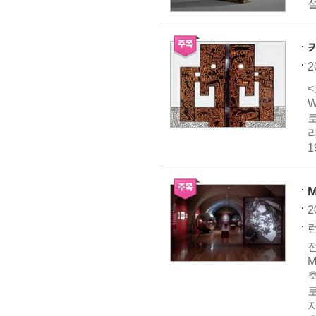
설
키
2
<
W
라
M
2
런
전
M