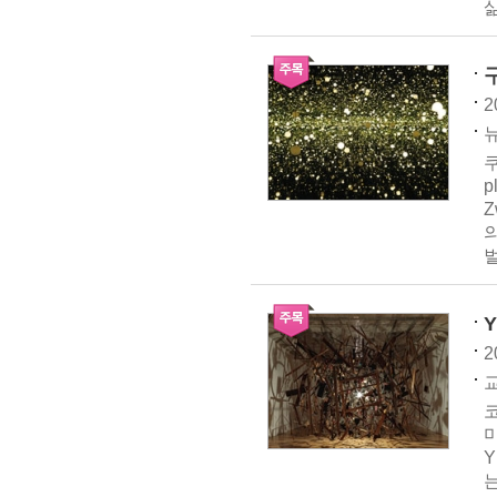
2
뉴
쿠
p
Z
벌
2
코