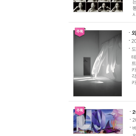
는
2
도
테
트
카
각
카
2
베
왕