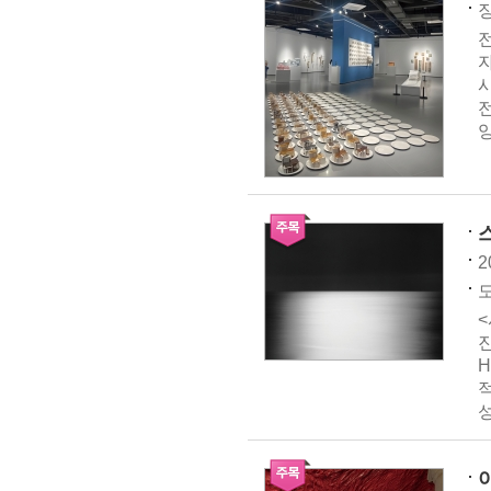
징
양
2
도
H
성