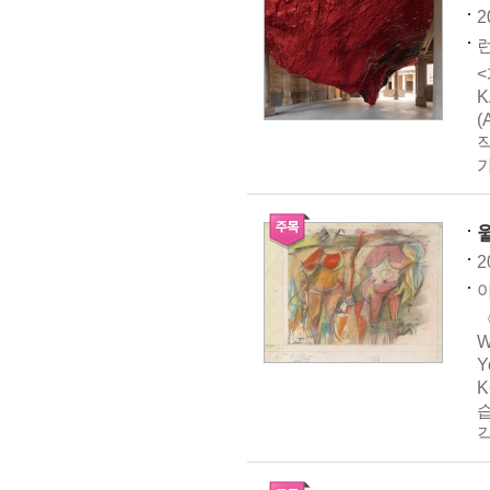
2
런
<
K
(
2
아
〈
W
Y
K
각