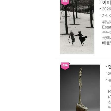
이미
2026
가나가
쥐빌레
Est
분단
곳에
베를
2
뉴
〈
R
(