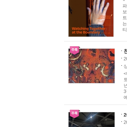
파
보
트
는
티
2
토
년
예
2