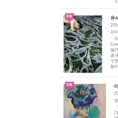
다
유세
202
파리 
〈Se
Co
빌(
꿈과
구현
탈리즘
2
샌
〈
C