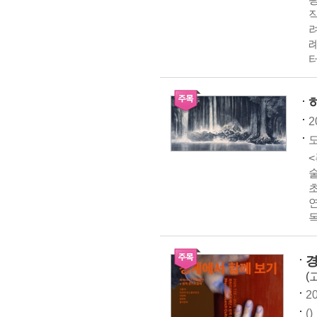
터
2
<
술
목
경
(
20
()