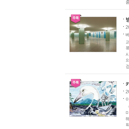
춤
2
베
괴
경
2
아
〈
미