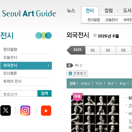
주메뉴
서브메뉴
본문바로가기
하단
2026년 8월
2025
01
02
03
43
건
전체
프랑스
미국
영국
독일
통합검색
2
베
장
4