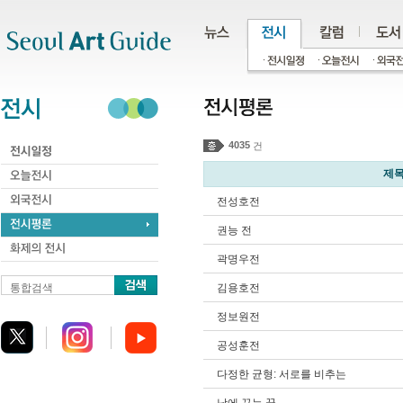
주메뉴
서브메뉴
본문바로가기
하단
4035
건
제
전성호전
권능 전
곽명우전
통합검색
김용호전
정보원전
공성훈전
다정한 균형: 서로를 비추는