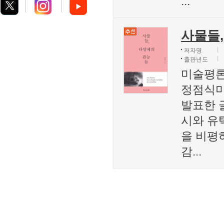
...
사물들
저자명
출판년도
미술평론
정점식미
발표한 
시와 유
을 비평
감...