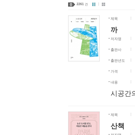
2261
건
제목
까
저자명
출판사
출판년도
가격
내용
시공간의
제목
산책