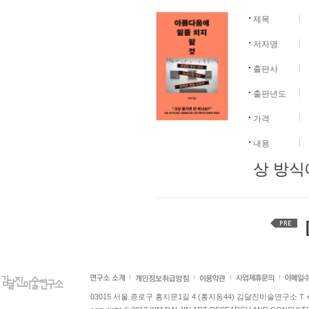
제목
저자명
출판사
출판년도
가격
내용
상 방식
[
03015 서울 종로구 홍지문1길 4 (홍지동44) 김달진미술연구소 T +82.2.7