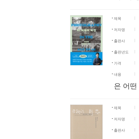
제목
저자명
출판사
출판년도
가격
내용
은 어떤
제목
저자명
출판사