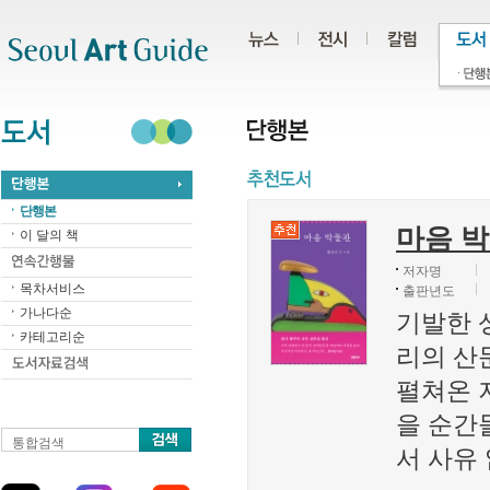
주메뉴
서브메뉴
본문바로가기
하단
단행본
마음 
이 달의 책
저자명
목차서비스
출판년도
가나다순
기발한 
카테고리순
리의 산
펼쳐온 
을 순간
통합검색
서 사유