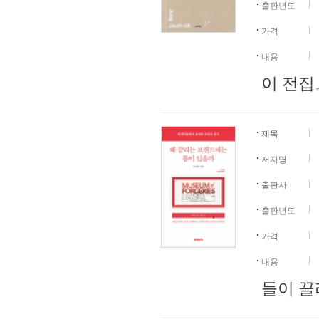
출판년도
가격
내용
이 전집
제목
저자명
출판사
출판년도
가격
내용
들이 끌