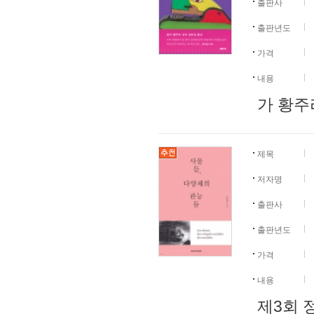
출판사
출판년도
가격
내용
가 황주
제목
저자명
출판사
출판년도
가격
내용
제3회 