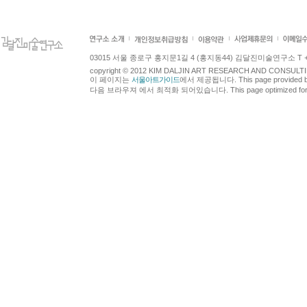
03015 서울 종로구 홍지문1길 4 (홍지동44) 김달진미술연구소 T +82.2.7
copyright © 2012 KIM DALJIN ART RESEARCH AND CONSULTING.
이 페이지는
서울아트가이드
에서 제공됩니다. This page provided 
다음 브라우져 에서 최적화 되어있습니다. This page optimized for t