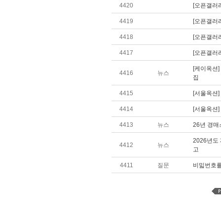
4420
[오픈갤러
4419
[오픈갤러
4418
[오픈갤러
4417
[오픈갤러리
[케이옥션
4416
뉴스
집
4415
[서울옥션
4414
[서울옥션
4413
뉴스
26년 경
2026년
4412
뉴스
고
4411
질문
비밃번호를 