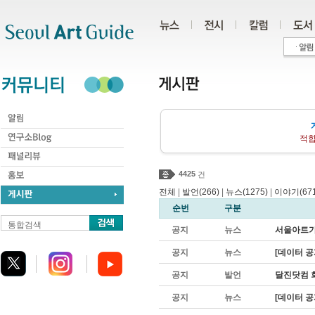
주메뉴
서브메뉴
본문바로가기
하단
적합
4425
건
전체
|
발언(266)
|
뉴스(1275)
|
이야기(671
순번
구분
통합검색
공지
뉴스
서울아트가이
공지
뉴스
[데이터 공
공지
발언
달진닷컴 
공지
뉴스
[데이터 공