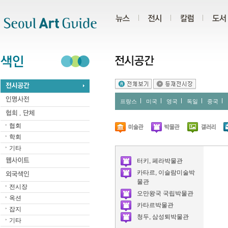
주메뉴
서브메뉴
본문바로가기
하단
프랑스
미국
영국
독일
중국
협회
학회
기타
터키, 페라박물관
카타르, 이슬람미술박
물관
전시장
오만왕국 국립박물관
옥션
카타르박물관
잡지
청두, 삼성퇴박물관
기타