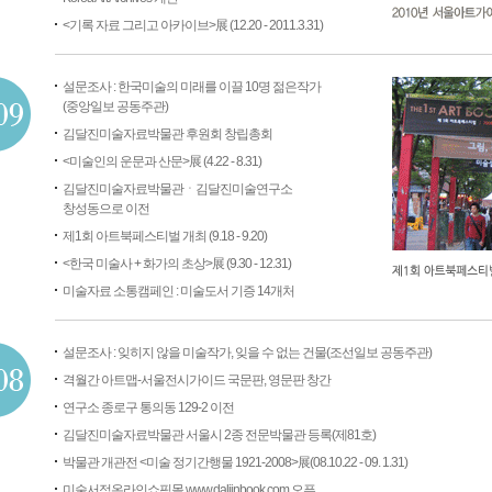
<기록 자료 그리고 아카이브>展 (12.20 - 2011.3.31)
설문조사 : 한국미술의 미래를 이끌 10명 젊은작가
(중앙일보 공동주관)
김달진미술자료박물관 후원회 창립총회
<미술인의 운문과 산문>展 (4.22 - 8.31)
김달진미술자료박물관ㆍ김달진미술연구소
창성동으로 이전
제1회 아트북페스티벌 개최 (9.18 - 9.20)
<한국 미술사 + 화가의 초상>展 (9.30 - 12.31)
미술자료 소통캠페인 : 미술도서 기증 14개처
설문조사 : 잊히지 않을 미술작가, 잊을 수 없는 건물(조선일보 공동주관)
격월간 아트맵-서울전시가이드 국문판, 영문판 창간
연구소 종로구 통의동 129-2 이전
김달진미술자료박물관 서울시 2종 전문박물관 등록(제81호)
박물관 개관전 <미술 정기간행물 1921-2008>展(08.10.22 - 09. 1.31)
미술서적온라인쇼핑몰 www.daljinbook.com 오픈