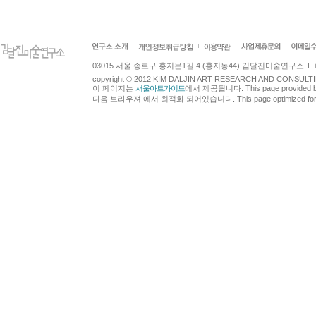
03015 서울 종로구 홍지문1길 4 (홍지동44) 김달진미술연구소 T +82.2.7
copyright © 2012 KIM DALJIN ART RESEARCH AND CONSULTING.
이 페이지는
서울아트가이드
에서 제공됩니다. This page provided 
다음 브라우져 에서 최적화 되어있습니다. This page optimized for t