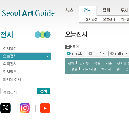
주메뉴
서브메뉴
본문바로가기
하단
0
건
전체
인사동
북촌
서촌
광화문∙
성동
기타/서울
헤이리
경기ㆍ인
통합검색