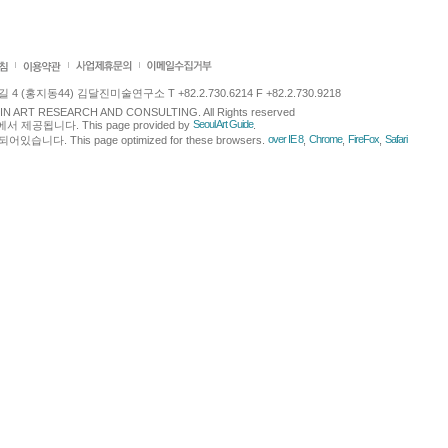
 (홍지동44) 김달진미술연구소 T +82.2.730.6214 F +82.2.730.9218
LJIN ART RESEARCH AND CONSULTING. All Rights reserved
Seoul Art Guide
에서 제공됩니다. This page provided by
.
over IE 8
Chrome
FireFox
Safari
다. This page optimized for these browsers.
,
,
,