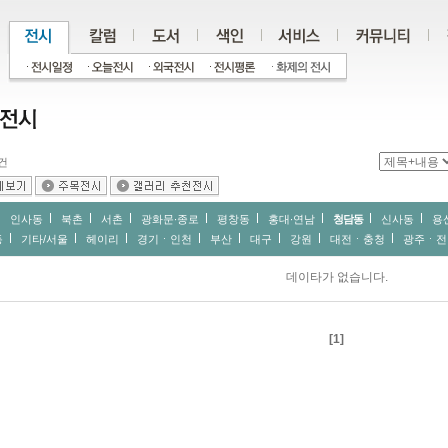
건
인사동
북촌
서촌
광화문∙종로
평창동
홍대∙연남
청담동
신사동
용
동
기타/서울
헤이리
경기ㆍ인천
부산
대구
강원
대전ㆍ충청
광주ㆍ전
데이타가 없습니다.
[1]