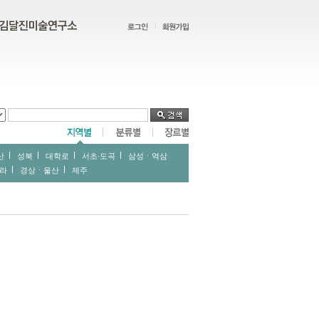
산
성북
대학로
서초∙도곡
삼성ㆍ역삼
라
경상ㆍ울산
제주