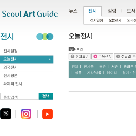
주메뉴
서브메뉴
본문바로가기
하단
0
건
전체
인사동
북촌
서촌
광화문∙
성동
기타/서울
헤이리
경기ㆍ인
통합검색