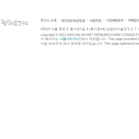
03015 서울 종로구 홍지문1길 4 (홍지동44) 김달진미술연구소 T +82.2.7
copyright © 2012 KIM DALJIN ART RESEARCH AND CONSULTING.
이 페이지는
서울아트가이드
에서 제공됩니다. This page provided 
다음 브라우져 에서 최적화 되어있습니다. This page optimized for t