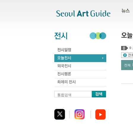
주메뉴
서브메뉴
본문바로가기
하단
0
전체
통합검색