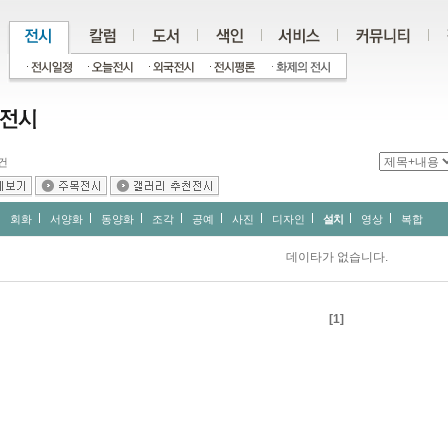
건
회화
서양화
동양화
조각
공예
사진
디자인
설치
영상
복합
데이타가 없습니다.
[1]