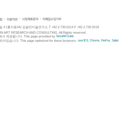
 (홍지동44) 김달진미술연구소 T +82.2.730.6214 F +82.2.730.9218
LJIN ART RESEARCH AND CONSULTING. All Rights reserved
Seoul Art Guide
에서 제공됩니다. This page provided by
.
over IE 8
Chrome
FireFox
Safari
다. This page optimized for these browsers.
,
,
,