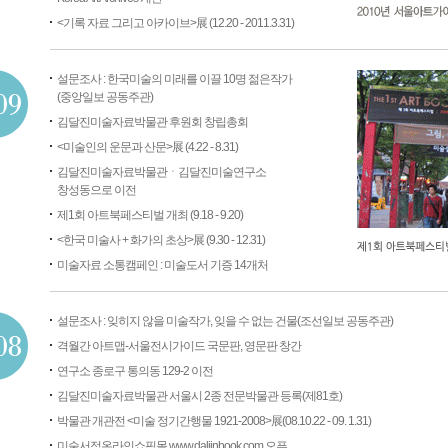
<기록 자료 그리고 아카이브>展 (12.20 - 2011.3.31)
설문조사 : 한국미술의 미래를 이끌 10명 젊은작가
(중앙일보 공동주관)
김달진미술자료박물관 후원회 창립총회
<미술인의 운문과 산문>展 (4.22 - 8.31)
김달진미술자료박물관ㆍ김달진미술연구소
창성동으로 이전
제1회 아트북페스티벌 개최 (9.18 - 9.20)
<한국 미술사 + 화가의 초상>展 (9.30 - 12.31)
미술자료 소통캠페인 : 미술도서 기증 14개처
설문조사 : 잊히지 않을 미술작가, 잊을 수 없는 건물(조선일보 공동주관)
격월간 아트맵-서울전시가이드 국문판, 영문판 창간
연구소 종로구 통의동 129-2 이전
김달진미술자료박물관 서울시 2종 전문박물관 등록(제81호)
박물관 개관전 <미술 정기간행물 1921-2008>展(08.10.22 - 09. 1.31)
미술서적온라인쇼핑몰 www.daljinbook.com 오픈