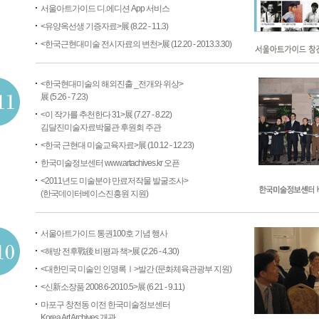
서울아트가이드 디.에디션 App 서비스
<유양옥선생 기증자료>展 (8.22 - 11.3)
<한국근현대미술 전시자료의 변천>展 (12.20 - 2013.3.30)
<한국현대미술의 해외진출 _전개와 위상>
展 (5.26 - 7.23)
<이 작가를 추천한다 31>展 (7.27 - 8.22)
김달진미술자료박물관 후원회 주관
<한국 근현대 미술교육자료>展 (10.12 - 12.23)
한국미술정보센터 www.artachives.kr 오픈
<2011년도 미술분야 만료저작물 발굴조사>
(한국데이터베이스진흥원 지원)
서울아트가이드 통권100호 기념 행사
<해방 전후戰後 비평과 책>展 (2.26 - 4.30)
<대한민국 미술인 인명록Ⅰ>발간 (문화체육관광부 지원)
<신新소장품 2008.6-2010.5>展 (6.21 - 9.11)
마포구 창전동 이전 한국미술정보센터
Korea Art Archives 개관