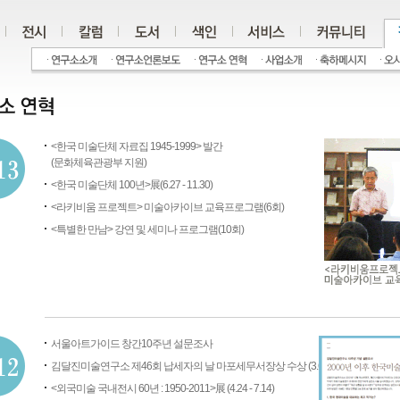
<한국 미술단체 자료집 1945-1999> 발간
(문화체육관광부 지원)
<한국 미술단체 100년>展(6.27 - 11.30)
<라키비움 프로젝트> 미술아카이브 교육프로그램(6회)
<특별한 만남> 강연 및 세미나 프로그램(10회)
서울아트가이드 창간10주년 설문조사
김달진미술연구소 제46회 납세자의 날 마포세무서장상 수상 (3.6)
<외국미술 국내전시 60년 : 1950-2011>展 (4.24 - 7.14)