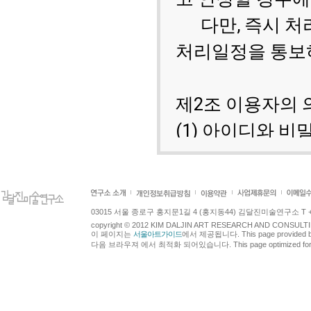
03015 서울 종로구 홍지문1길 4 (홍지동44) 김달진미술연구소 T +82.2.7
copyright © 2012 KIM DALJIN ART RESEARCH AND CONSULTING.
이 페이지는
서울아트가이드
에서 제공됩니다. This page provided 
다음 브라우져 에서 최적화 되어있습니다. This page optimized for t