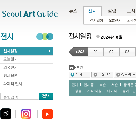
주메뉴
서브메뉴
본문바로가기
하단
2024년 8월
2023
01
02
03
0
건
전체
인사동
북촌
서촌
광화문∙
성동
기타/서울
헤이리
경기ㆍ인
통합검색