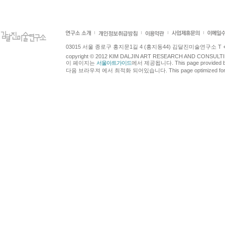
03015 서울 종로구 홍지문1길 4 (홍지동44) 김달진미술연구소 T +82.2.7
copyright © 2012 KIM DALJIN ART RESEARCH AND CONSULTING.
이 페이지는
서울아트가이드
에서 제공됩니다. This page provided 
다음 브라우져 에서 최적화 되어있습니다. This page optimized for t