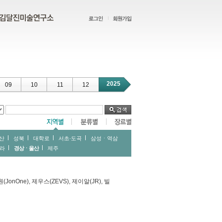
2025
09
10
11
12
산
성북
대학로
서초∙도곡
삼성ㆍ역삼
라
경상ㆍ울산
제주
(JonOne), 제우스(ZEVS), 제이알(JR), 빌