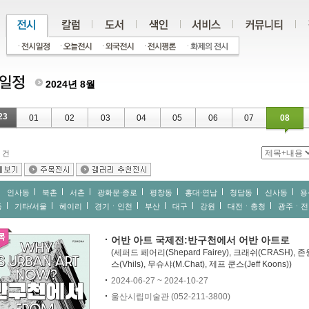
2024년 8월
23
01
02
03
04
05
06
07
08
건
인사동
북촌
서촌
광화문∙종로
평창동
홍대∙연남
청담동
신사동
용
동
기타/서울
헤이리
경기ㆍ인천
부산
대구
강원
대전ㆍ충청
광주ㆍ전
어반 아트 국제전:반구천에서 어반 아트로
(세퍼드 페어리(Shepard Fairey), 크래쉬(CRASH), 존원
스(Vhils), 무슈샤(M.Chat), 제프 쿤스(Jeff Koons))
2024-06-27 ~ 2024-10-27
울산시립미술관 (052-211-3800)