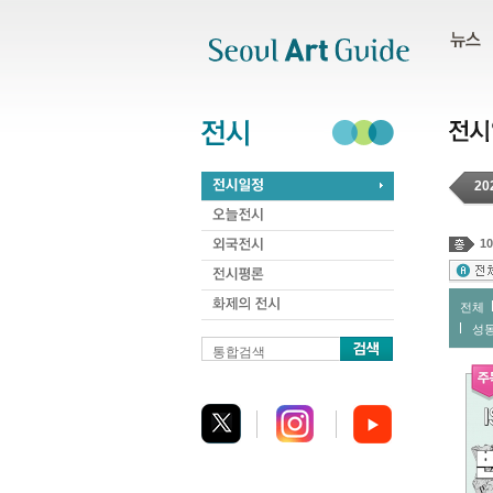
주메뉴
서브메뉴
본문바로가기
하단
20
10
전체
성
통합검색