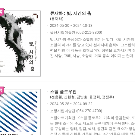
류재하 : 빛, 시간의 춤
(류재하)
2024-05-30 ~ 2024-10-13
울산시립미술관 (052-211-3800)
빛, 시간의 춤생성과 소멸의 경계는 없다 《빛, 시간
소멸의 이야기를 담고 있다.선사시대 흔적이 고스란히
력을 더한 이 작품은 초현실적인 장면을 교차시키며 
진 사람, 고래, 사슴, 호랑이, 거북 등의 이미지는 현대..
스틸 플로우전
(전용환, 신한철, 김병호, 윤정희, 정정주)
2024-05-28 ~ 2024-09-22
포항시립미술관 (054-270-4700)
스틸아트기획전 《스틸 플로우》 기획의 글김한아,
은 현대 조각의 주요 재료인 금속 매체에 주목한다. 
을 구성하는 형태, 질감, 색채, 공간과 같은 요소가 
성장과 함께 진화를 거듭해 왔다. 조각가들은 매체 탐구.