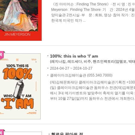
《진 마이어슨 : Finding The Shore》∙ 전 시 명 : 진 마이
Meyerson : Finding The Shore∙ 기 간 : 2024
양미술관 2전시실∙ 부 문 : 회화, 영상∙ 참여 작가 : 진 마
한국계 미국인 작가 ...
100%: this is who ‘I’ am
(레지나킴, 레드세다, 비주, 핸즈인팩토리(업템포, 박태
2024-04-27 ~ 2024-10-27
클레이아크김해미술관 (055.340.7000)
(재)김해문화재단 클레이아크김해미술관기획전 <100%: this is 
(일) 클레이아크김해미술관 돔하우스 전관(재)김해문
해시 3대 메가이벤트와 발맞추어 축제의 열기를 더욱 뜨
부터 10월 27일(일)까지 돔하우스 전관에서 개최한다.기
헬로우 팝아트 전