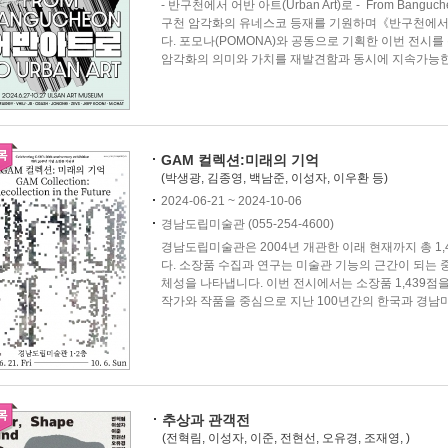
- 반구천에서 어반 아트(Urban Art)로 - From Bangu
구천 암각화의 유네스코 등재를 기원하며《반구천에서 어반
다. 포모나(POMONA)와 공동으로 기획한 이번 전시
암각화의 의미와 가치를 재발견함과 동시에 지속가능한 
GAM 컬렉션:미래의 기억
(박생광, 김종영, 백남준, 이성자, 이우환 등)
2024-06-21 ~ 2024-10-06
경남도립미술관 (055-254-4600)
경남도립미술관은 2004년 개관한 이래 현재까지 총 1
다. 소장품 수집과 연구는 미술관 기능의 근간이 되는
체성을 나타냅니다. 이번 전시에서는 소장품 1,439점
작가와 작품을 중심으로 지난 100년간의 한국과 경남미술
추상과 관객전
(전혁림, 이성자, 이준, 전현선, 오유경, 조재영, )