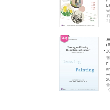
F
L
욱
위
기
드
(
20
필
F
a
용
2
술
《D