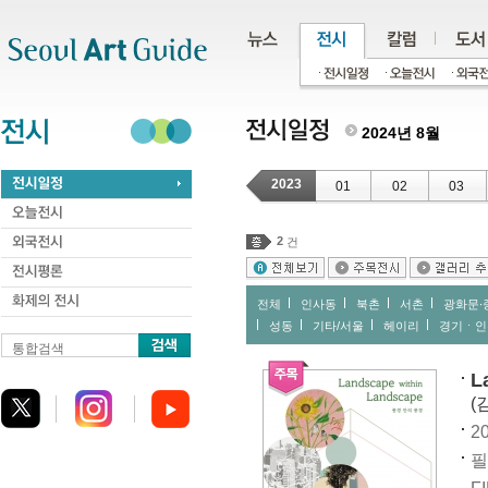
주메뉴
서브메뉴
본문바로가기
하단
2024년 8월
2023
01
02
03
2
건
전체
인사동
북촌
서촌
광화문∙
성동
기타/서울
헤이리
경기ㆍ인
통합검색
L
(
20
필