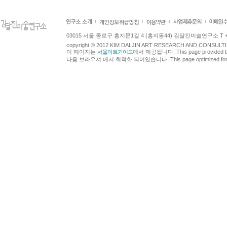
03015 서울 종로구 홍지문1길 4 (홍지동44) 김달진미술연구소 T +82.2.7
copyright © 2012 KIM DALJIN ART RESEARCH AND CONSULTING.
이 페이지는
서울아트가이드
에서 제공됩니다. This page provided 
다음 브라우져 에서 최적화 되어있습니다. This page optimized for t