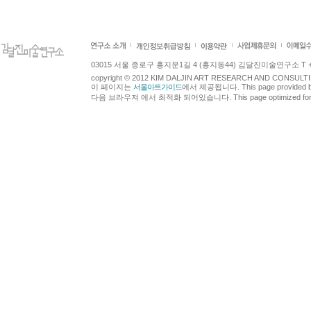
03015 서울 종로구 홍지문1길 4 (홍지동44) 김달진미술연구소 T +82.2.7
copyright © 2012 KIM DALJIN ART RESEARCH AND CONSULTING.
이 페이지는
서울아트가이드
에서 제공됩니다. This page provided 
다음 브라우져 에서 최적화 되어있습니다. This page optimized for t