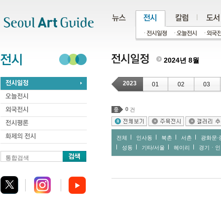
주메뉴
서브메뉴
본문바로가기
하단
2024년 8월
2023
01
02
03
0
건
전체
인사동
북촌
서촌
광화문∙
성동
기타/서울
헤이리
경기ㆍ인
통합검색