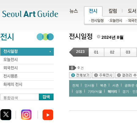
주메뉴
서브메뉴
본문바로가기
하단
2024년 8월
2023
01
02
03
0
건
전체
인사동
북촌
서촌
광화문∙
성동
기타/서울
헤이리
경기ㆍ인
통합검색