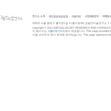
03015 서울 종로구 홍지문1길 4 (홍지동44) 김달진미술연구소 T +82.2.7
copyright © 2012 KIM DALJIN ART RESEARCH AND CONSULTING.
이 페이지는
서울아트가이드
에서 제공됩니다. This page provided 
다음 브라우져 에서 최적화 되어있습니다. This page optimized for t